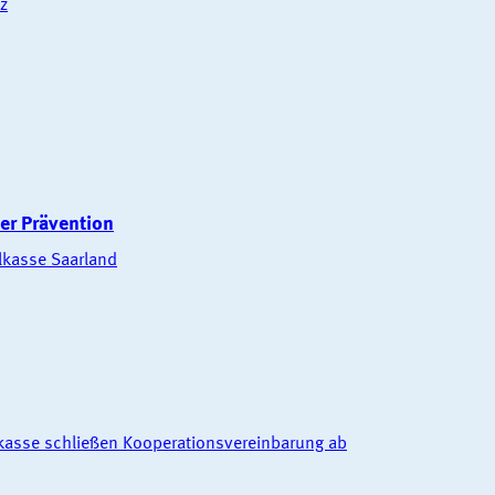
z
er Prävention
llkasse Saarland
kasse schließen Kooperationsvereinbarung ab