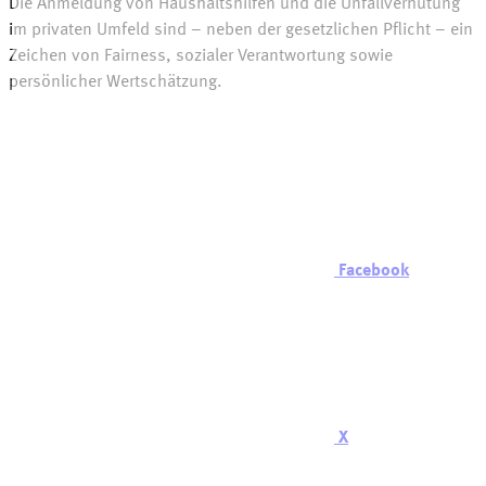
Die Anmeldung von Haushaltshilfen und die Unfallverhütung
im privaten Umfeld sind
– neben
der gesetzlichen
Pflicht –
ein
Zeichen von Fairness, sozialer Verantwortung sowie
persönlicher Wertschätzung.
Facebook
X